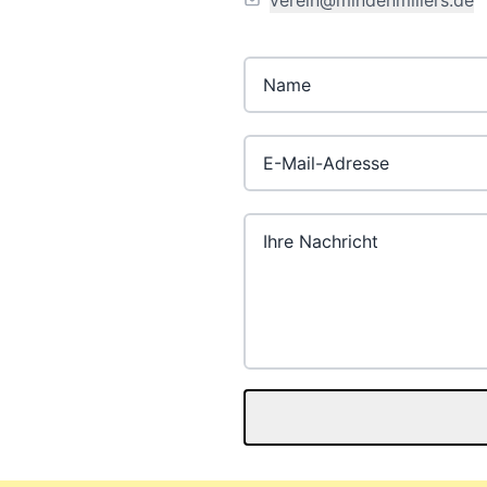
verein@mind
enmillers.de
E-Mail-Adresse