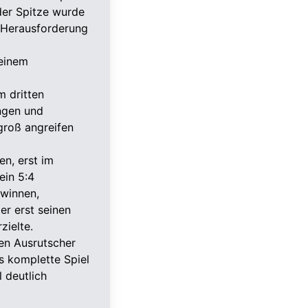
der Spitze wurde
r Herausforderung
 einem
m dritten
ingen und
groß angreifen
en, erst im
ein 5:4
ewinnen,
er erst seinen
zielte.
nen Ausrutscher
as komplette Spiel
 deutlich