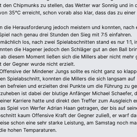
rt den Chipmunks zu stellen, das Wetter war Sonnig und in 
von 35°C erreicht, schon vorab also klar, dass das zu eine
en die Herausforderung jedoch meistern und konnten, nach
piel nach genau drei Stunden den Sieg mit 7:5 einfahren.
mächlich los, nach zwei Spielabschnitten stand es nur 1:1, i
onnten die Hagener jedoch den Schläger gut an den Ball br
 ab diesem Moment ließen sich die Millers aber nicht mehr 
t der Gegner wurde nicht erzielt.
Offensive der Mindener Jungs sollte es nicht ganz so klapp
en Spielabschnitt, konnten die Millers die sich langsam auf 
ben befreien und erzielten drei Punkte um die Führung zu g
uheben ist dabei der blutige Anfänger Michael Schaefer, d
einer Karriere hatte und direkt den Treffer zum Ausgleich er
as Spiel von Werfer Adrian Haan getragen, der bis auf sei
bschnitt kaum Offensive Kraft der Gegner zuließ, er warf d
eise schon eine sehr starke Leistung, am Samstag noch mal
die hohen Temparaturen.