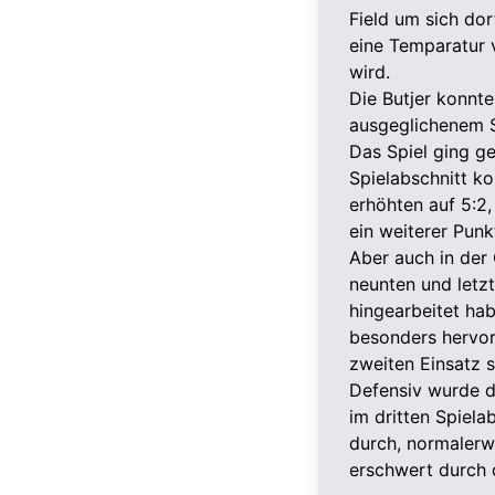
Field um sich do
eine Temparatur 
wird.
Die Butjer konnt
ausgeglichenem S
Das Spiel ging ge
Spielabschnitt k
erhöhten auf 5:2,
ein weiterer Punk
Aber auch in der 
neunten und letzt
hingearbeitet ha
besonders hervorz
zweiten Einsatz s
Defensiv wurde d
im dritten Spiela
durch, normalerw
erschwert durch 